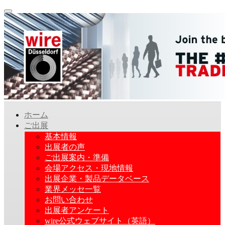
ホーム
ご出展
基本情報
出展者の声
ご出展案内・準備
会場アクセス・現地情報
出展企業・製品データベース
業界メッセ一覧
お問い合わせ
出展者アンケート
wire公式ウェブサイト（英語）