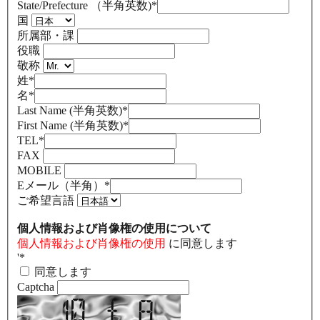
State/Prefecture （半角英数)
*
国
所属部・課
役職
敬称
姓
*
名
*
Last Name (半角英数)
*
First Name (半角英数)
*
TEL
*
FAX
MOBILE
Eメール（半角）
*
ご希望言語
個人情報および肖像権の使用について
個人情報および肖像権の使用
に同意します
'
*
同意します
Captcha