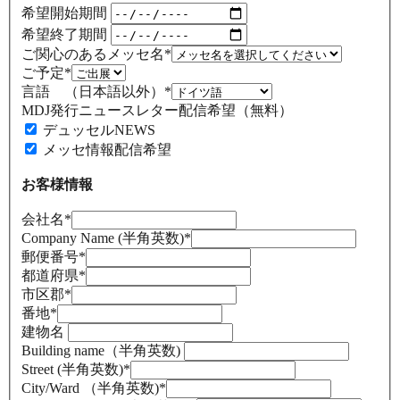
希望開始期間
希望終了期間
ご関心のあるメッセ名
*
ご予定
*
言語 （日本語以外）
*
MDJ発行ニュースレター配信希望（無料）
デュッセルNEWS
メッセ情報配信希望
お客様情報
会社名
*
Company Name (半角英数)
*
郵便番号
*
都道府県
*
市区郡
*
番地
*
建物名
Building name（半角英数)
Street (半角英数)
*
City/Ward （半角英数)
*